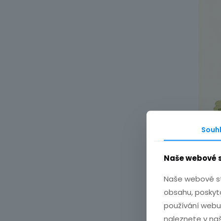
Souh
Naše webové s
Naše webové str
obsahu, poskyto
používání webu 
naleznete v na